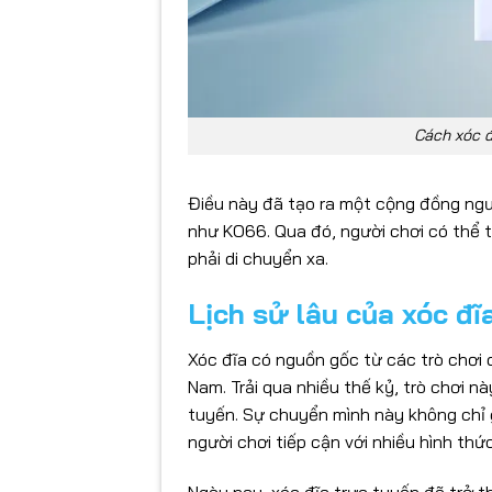
Cách xóc đ
Điều này đã tạo ra một cộng đồng người
như KO66. Qua đó, người chơi có thể 
phải di chuyển xa.
Lịch sử lâu của xóc đĩ
Xóc đĩa có nguồn gốc từ các trò chơi d
Nam. Trải qua nhiều thế kỷ, trò chơi n
tuyến. Sự chuyển mình này không chỉ 
người chơi tiếp cận với nhiều hình th
Ngày nay, xóc đĩa trực tuyến đã trở 