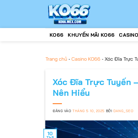
Bỏ
qua
nội
dung
KO66
KHUYẾN MÃI KO66
CASIN
Trang chủ
-
Casino KO66
-
Xóc Đĩa Trực T
Xóc Đĩa Trực Tuyến 
Nên Hiểu
ĐĂNG VÀO
THÁNG 5 10, 2025
BỞI
DANG_SEO
10
Th5