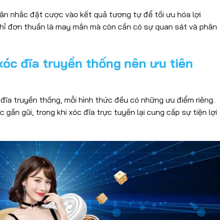
ân nhắc đặt cược vào kết quả tương tự để tối ưu hóa lợi
chỉ đơn thuần là may mắn mà còn cần có sự quan sát và phân
xóc đĩa truyền thống nên ưu tiên
 đĩa truyền thống, mỗi hình thức đều có những ưu điểm riêng.
 gần gũi, trong khi xóc đĩa trực tuyến lại cung cấp sự tiện lợi