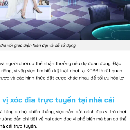
đĩa với giao diện hiện đại và dễ sử dụng
 và người chơi có thể nhận thưởng nếu dự đoán đúng. Đặc
riêng, vì vậy việc tìm hiểu kỹ luật chơi tại KO66 là rất quan
 cược và các hình thức đặt cược khác nhau để tối ưu hóa lợi
ị xóc đĩa trực tuyến tại nhà cái
à tăng cơ hội chiến thắng, việc nắm bắt cách đọc vị trò chơi
hướng dẫn chi tiết về hai cách đọc vị phổ biến mà bạn có thể
hà cái trực tuyến: