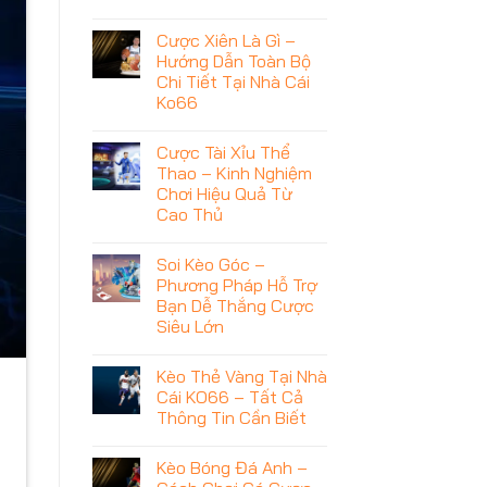
Cược Xiên Là Gì –
Hướng Dẫn Toàn Bộ
Chi Tiết Tại Nhà Cái
Ko66
Cược Tài Xỉu Thể
Thao – Kinh Nghiệm
Chơi Hiệu Quả Từ
Cao Thủ
Soi Kèo Góc –
Phương Pháp Hỗ Trợ
Bạn Dễ Thắng Cược
Siêu Lớn
Kèo Thẻ Vàng Tại Nhà
Cái KO66 – Tất Cả
Thông Tin Cần Biết
Kèo Bóng Đá Anh –