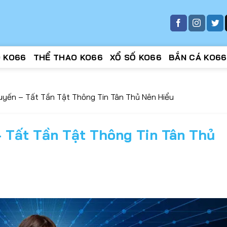
O KO66
THỂ THAO KO66
XỔ SỐ KO66
BẮN CÁ KO66
uyến – Tất Tần Tật Thông Tin Tân Thủ Nên Hiểu
– Tất Tần Tật Thông Tin Tân Thủ