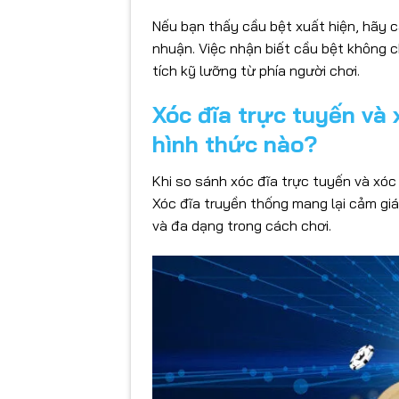
Nếu bạn thấy cầu bệt xuất hiện, hãy c
nhuận. Việc nhận biết cầu bệt không 
tích kỹ lưỡng từ phía người chơi.
Xóc đĩa trực tuyến và 
hình thức nào?
Khi so sánh xóc đĩa trực tuyến và xóc
Xóc đĩa truyền thống mang lại cảm giác
và đa dạng trong cách chơi.