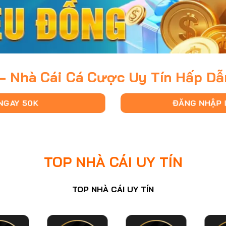
– Nhà Cái Cá Cược Uy Tín Hấp Dẫ
ĐĂNG NHẬP 
NGAY 50K
TOP NHÀ CÁI UY TÍN
TOP NHÀ CÁI UY TÍN