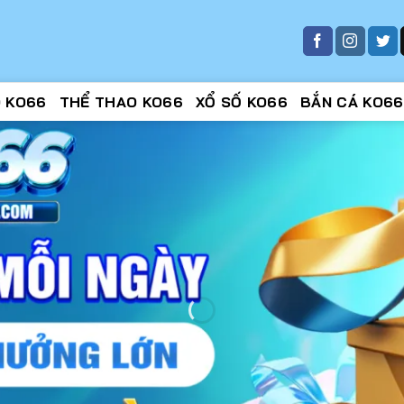
O KO66
THỂ THAO KO66
XỔ SỐ KO66
BẮN CÁ KO66