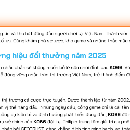
y tín và thu hút đông đảo người chơi tại Việt Nam. Thành viê
ối ưu. Cùng khám phá sơ lược, kho game và những thắc mắc dễ
ơng hiệu đổi thưởng năm 2025
ên chắc chắn sẽ không muốn bỏ lỡ sân chơi đỉnh cao
KO66
. V
 đứng vững chắc trên thị trường Việt Nam, trở thành điểm đến 
 thị trường cá cược trực tuyến. Được thành lập từ năm 2002,
h vị thế hàng đầu.
Những ngày đầu, cổng game chỉ là cái tên 
bằng sự kiên trì và định hướng phát triển đúng đắn,
KO66
đã n
trụ sở chính của
KO66
đặt tại Philipin trung tâm giải trí quy 
pháp bởi GEOTRUST, càng khẳng định tính minh bạch, an toàn