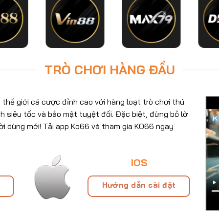
TRÒ CHƠI HÀNG ĐẦU
hế giới cá cược đỉnh cao với hàng loạt trò chơi thú
ch siêu tốc và bảo mật tuyệt đối. Đặc biệt, đừng bỏ lỡ
ời dùng mới! Tải app Ko66 và tham gia KO66 ngay
IOS
Hướng dẫn cài đặt