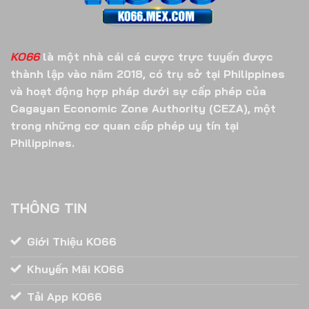
KO66
là một nhà cái cá cược trực tuyến được
thành lập vào năm 2018, có trụ sở tại Philippines
và hoạt động hợp pháp dưới sự cấp phép của
Cagayan Economic Zone Authority (CEZA), một
trong những cơ quan cấp phép uy tín tại
Philippines
.
THÔNG TIN
Giới Thiệu KO66
Khuyến Mãi KO66
Tải App KO66