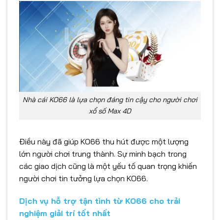
Nhà cái KO66 là lựa chọn đáng tin cậy cho người chơi
xổ số Max 4D
Điều này đã giúp KO66 thu hút được một lượng
lớn người chơi trung thành. Sự minh bạch trong
các giao dịch cũng là một yếu tố quan trọng khiến
người chơi tin tưởng lựa chọn KO66.
Dịch vụ hỗ trợ tận tình từ KO66 cho trải
nghiệm giải trí tốt nhất