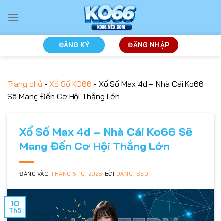
Bỏ
qua
nội
dung
ĐĂNG KÝ
ĐĂNG NHẬP
Trang chủ
-
Xổ Số KO66
-
Xổ Số Max 4d – Nhà Cái Ko66
Sẽ Mang Đến Cơ Hội Thắng Lớn
Xổ Số Max 4d – Nhà Cái Ko66 Sẽ
Mang Đến Cơ Hội Thắng Lớn
ĐĂNG VÀO
THÁNG 5 10, 2025
BỞI
DANG_SEO
10
Th5