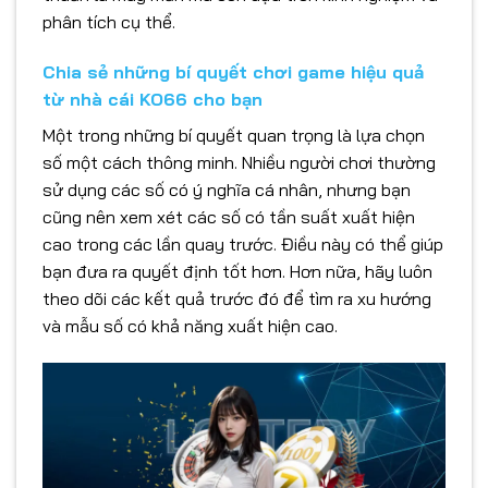
phân tích cụ thể.
Chia sẻ những bí quyết chơi game hiệu quả
từ nhà cái KO66 cho bạn
Một trong những bí quyết quan trọng là lựa chọn
số một cách thông minh. Nhiều người chơi thường
sử dụng các số có ý nghĩa cá nhân, nhưng bạn
cũng nên xem xét các số có tần suất xuất hiện
cao trong các lần quay trước. Điều này có thể giúp
bạn đưa ra quyết định tốt hơn. Hơn nữa, hãy luôn
theo dõi các kết quả trước đó để tìm ra xu hướng
và mẫu số có khả năng xuất hiện cao.