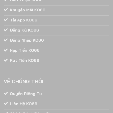
Khuyến Mãi KO66
Tải App KO66
Đăng Ký KO66
Đăng Nhập KO66
Nạp Tiền KO66
Rút Tiền KO66
VỀ CHÚNG THÔI
Quyền Riêng Tư
Liên Hệ KO66