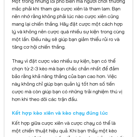
Một trong những lỗi phổ biến mà người chơi thường
mắc phải khi tham gia cược xiên là tham lam. Bạn
nên nhớ rằng không phải lúc nào cược xiên cũng
mang lại chiến thắng. Hãy đặt cược một cách hợp
lý và không nên cược quá nhiều sự kiện trong cùng
một lần. Điều này sẽ giúp bạn giảm thiểu rủi ro và
tăng cơ hội chiến thắng.
Thay vì đặt cược vào nhiều sự kiện, bạn có thể
chọn từ 2-3 kèo mà bạn chắc chắn nhất để đảm
bảo rằng khả năng thắng của bạn cao hơn. Việc
này không chỉ giúp bạn quản lý tốt hơn số tiền
cược mà còn giúp bạn có những trải nghiệm thú vị
hơn khi theo dõi các trận đấu.
Kết hợp kèo xiên và kèo chạy đúng lúc
Kết hợp giữa cược xiên và cược chạy có thể là
một chiến thuật hiệu quả. Khi bạn thấy một kèo