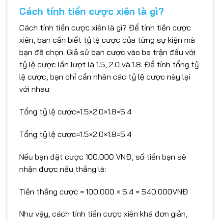
Cách tính tiền cược xiên là gì?
Cách tính tiền cược xiên là gì? Để tính tiền cược
xiên, bạn cần biết tỷ lệ cược của từng sự kiện mà
bạn đã chọn. Giả sử bạn cược vào ba trận đấu với
tỷ lệ cược lần lượt là 1.5, 2.0 và 1.8. Để tính tổng tỷ
lệ cược, bạn chỉ cần nhân các tỷ lệ cược này lại
với nhau:
Tổng tỷ lệ cược=1.5×2.0×1.8=5.4
Tổng tỷ lệ cược=1.5×2.0×1.8=5.4
Nếu bạn đặt cược 100.000 VNĐ, số tiền bạn sẽ
nhận được nếu thắng là:
Tiền thắng cược = 100.000 × 5.4 = 540.000VNĐ
Như vậy, cách tính tiền cược xiên khá đơn giản,