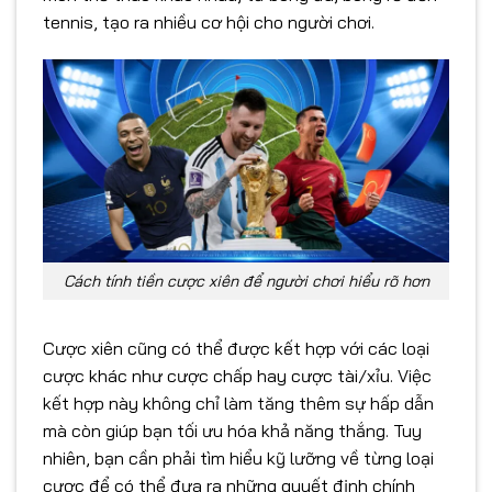
tennis, tạo ra nhiều cơ hội cho người chơi.
Cách tính tiền cược xiên để người chơi hiểu rõ hơn
Cược xiên cũng có thể được kết hợp với các loại
cược khác như cược chấp hay cược tài/xỉu. Việc
kết hợp này không chỉ làm tăng thêm sự hấp dẫn
mà còn giúp bạn tối ưu hóa khả năng thắng. Tuy
nhiên, bạn cần phải tìm hiểu kỹ lưỡng về từng loại
cược để có thể đưa ra những quyết định chính