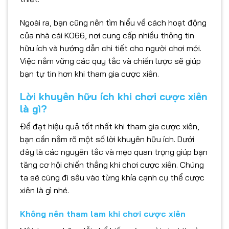
Ngoài ra, bạn cũng nên tìm hiểu về cách hoạt động
của nhà cái KO66, nơi cung cấp nhiều thông tin
hữu ích và hướng dẫn chi tiết cho người chơi mới.
Việc nắm vững các quy tắc và chiến lược sẽ giúp
bạn tự tin hơn khi tham gia cược xiên.
Lời khuyên hữu ích khi chơi cược xiên
là gì?
Để đạt hiệu quả tốt nhất khi tham gia cược xiên,
bạn cần nắm rõ một số lời khuyên hữu ích. Dưới
đây là các nguyên tắc và mẹo quan trọng giúp bạn
tăng cơ hội chiến thắng khi chơi cược xiên. Chúng
ta sẽ cùng đi sâu vào từng khía cạnh cụ thể cược
xiên là gì nhé.
Không nên tham lam khi chơi cược xiên