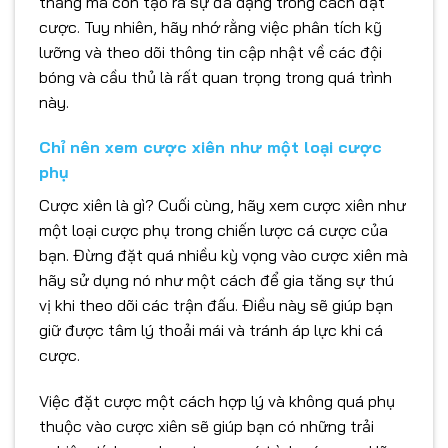
thắng mà còn tạo ra sự đa dạng trong cách đặt
cược. Tuy nhiên, hãy nhớ rằng việc phân tích kỹ
lưỡng và theo dõi thông tin cập nhật về các đội
bóng và cầu thủ là rất quan trọng trong quá trình
này.
Chỉ nên xem cược xiên như một loại cược
phụ
Cược xiên là gì? Cuối cùng, hãy xem cược xiên như
một loại cược phụ trong chiến lược cá cược của
bạn. Đừng đặt quá nhiều kỳ vọng vào cược xiên mà
hãy sử dụng nó như một cách để gia tăng sự thú
vị khi theo dõi các trận đấu. Điều này sẽ giúp bạn
giữ được tâm lý thoải mái và tránh áp lực khi cá
cược.
Việc đặt cược một cách hợp lý và không quá phụ
thuộc vào cược xiên sẽ giúp bạn có những trải