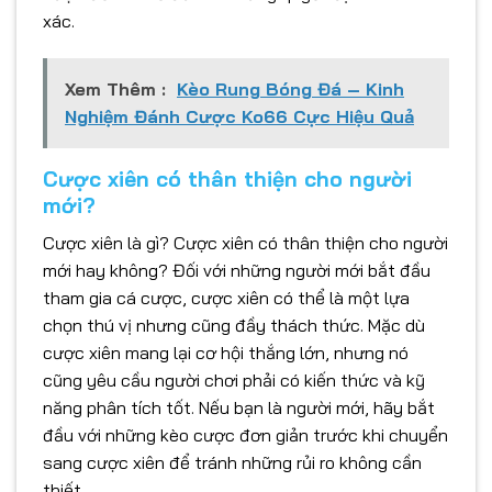
xác.
Xem Thêm :
Kèo Rung Bóng Đá – Kinh
Nghiệm Đánh Cược Ko66 Cực Hiệu Quả
Cược xiên có thân thiện cho người
mới?
Cược xiên là gì? Cược xiên có thân thiện cho người
mới hay không? Đối với những người mới bắt đầu
tham gia cá cược, cược xiên có thể là một lựa
chọn thú vị nhưng cũng đầy thách thức. Mặc dù
cược xiên mang lại cơ hội thắng lớn, nhưng nó
cũng yêu cầu người chơi phải có kiến thức và kỹ
năng phân tích tốt. Nếu bạn là người mới, hãy bắt
đầu với những kèo cược đơn giản trước khi chuyển
sang cược xiên để tránh những rủi ro không cần
thiết.