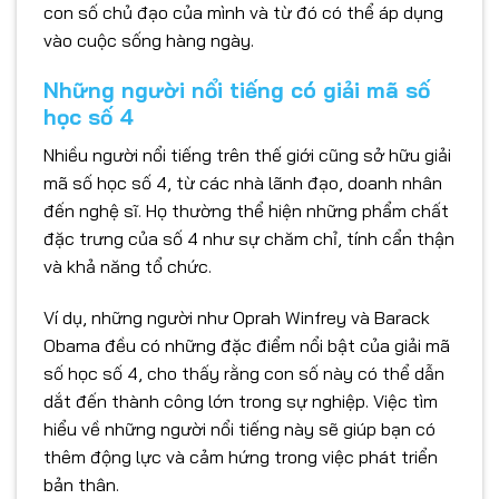
con số chủ đạo của mình và từ đó có thể áp dụng
vào cuộc sống hàng ngày.
Những người nổi tiếng có giải mã số
học số 4
Nhiều người nổi tiếng trên thế giới cũng sở hữu giải
mã số học số 4, từ các nhà lãnh đạo, doanh nhân
đến nghệ sĩ. Họ thường thể hiện những phẩm chất
đặc trưng của số 4 như sự chăm chỉ, tính cẩn thận
và khả năng tổ chức.
Ví dụ, những người như Oprah Winfrey và Barack
Obama đều có những đặc điểm nổi bật của giải mã
số học số 4, cho thấy rằng con số này có thể dẫn
dắt đến thành công lớn trong sự nghiệp. Việc tìm
hiểu về những người nổi tiếng này sẽ giúp bạn có
thêm động lực và cảm hứng trong việc phát triển
bản thân.