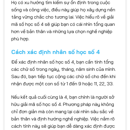
Họ có xu hướng tìm kiếm sự ổn định trong cuộc
sống và công việc, điều này giúp họ xây dựng nền
tảng vững chắc cho tương lai. Việc hiểu rõ về giải
mã số học số 4 sẽ giúp bạn có cái nhìn tổng quan
hơn về bản thân và những lựa chọn nghề nghiệp
phù hợp.
Cách xác định nhân số học số 4
Để xác định nhân số học số 4, bạn cần tính tổng
các chữ số trong ngày, tháng, năm sinh của mình.
Sau đó, bạn tiếp tục cộng các chữ số cho đến khi
nhận được một con số từ 1 đến 9 hoặc 11, 22, 33.
Nếu kết quả cuối cùng là 4, bạn chính là người sở
hữu giải mã số học số 4. Phương pháp này không
chỉ đơn giản mà còn mang lại cái nhìn sâu sắc về
bản thân và định hướng nghề nghiệp. Việc nắm rõ
cách tính này sẽ giúp bạn dễ dàng xác định được