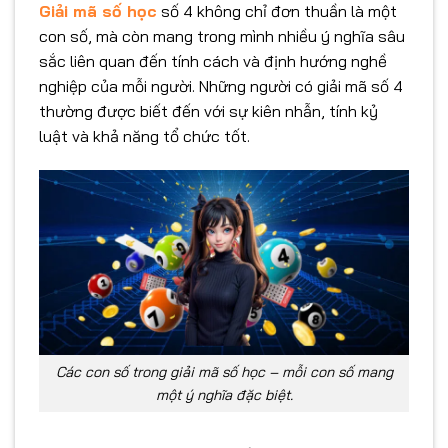
Giải mã số học
số 4 không chỉ đơn thuần là một
con số, mà còn mang trong mình nhiều ý nghĩa sâu
sắc liên quan đến tính cách và định hướng nghề
nghiệp của mỗi người. Những người có giải mã số 4
thường được biết đến với sự kiên nhẫn, tính kỷ
luật và khả năng tổ chức tốt.
Các con số trong giải mã số học – mỗi con số mang
một ý nghĩa đặc biệt.