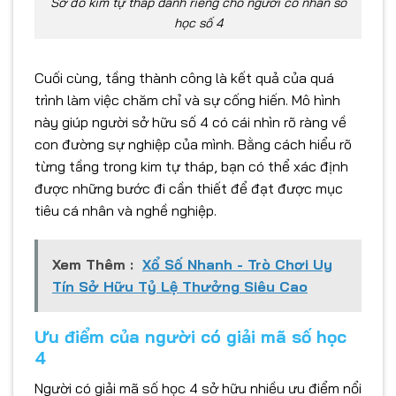
Sơ đồ kim tự tháp dành riêng cho người có nhân số
học số 4
Cuối cùng, tầng thành công là kết quả của quá
trình làm việc chăm chỉ và sự cống hiến. Mô hình
này giúp người sở hữu số 4 có cái nhìn rõ ràng về
con đường sự nghiệp của mình. Bằng cách hiểu rõ
từng tầng trong kim tự tháp, bạn có thể xác định
được những bước đi cần thiết để đạt được mục
tiêu cá nhân và nghề nghiệp.
Xem Thêm :
Xổ Số Nhanh - Trò Chơi Uy
Tín Sở Hữu Tỷ Lệ Thưởng Siêu Cao
Ưu điểm của người có giải mã số học
4
Người có giải mã số học 4 sở hữu nhiều ưu điểm nổi