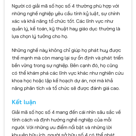
Người có giải mã số học số 4 thường phù hợp với
những nghề nghiệp yêu cầu tính kỷ luật, sự chính
xác và khả năng tổ chức tốt. Các lĩnh vực như
quản lý, kế toán, kỹ thuật hay giáo dục thường là
lựa chọn lý tưởng cho họ.
Những nghề này không chỉ giúp họ phát huy được
thế mạnh mà còn mang lại sự ổn định và phát triển
bền vững trong sự nghiệp. Bên cạnh đó, họ cũng
có thể khám phá các lĩnh vực khác như nghiên cứu
khoa học hoặc lập kế hoạch dự án, nơi mà khả
năng phân tích và tổ chức sẽ được đánh giá cao.
Kết luận
Giải mã số học số 4 mang đến cái nhìn sâu sắc về
tính cách và định hướng nghề nghiệp của mỗi
người. Với những ưu điểm nổi bật và những lời
khuyên hữu ích, người sở hữu số 4 có thể phát