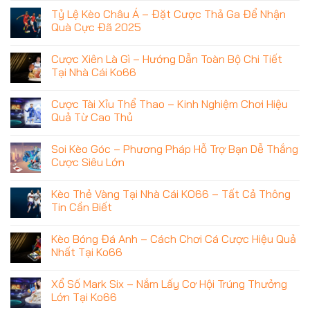
Tỷ Lệ Kèo Châu Á – Đặt Cược Thả Ga Để Nhận
Quà Cực Đã 2025
Cược Xiên Là Gì – Hướng Dẫn Toàn Bộ Chi Tiết
Tại Nhà Cái Ko66
Cược Tài Xỉu Thể Thao – Kinh Nghiệm Chơi Hiệu
Quả Từ Cao Thủ
Soi Kèo Góc – Phương Pháp Hỗ Trợ Bạn Dễ Thắng
Cược Siêu Lớn
Kèo Thẻ Vàng Tại Nhà Cái KO66 – Tất Cả Thông
Tin Cần Biết
Kèo Bóng Đá Anh – Cách Chơi Cá Cược Hiệu Quả
Nhất Tại Ko66
Xổ Số Mark Six – Nắm Lấy Cơ Hội Trúng Thưởng
Lớn Tại Ko66