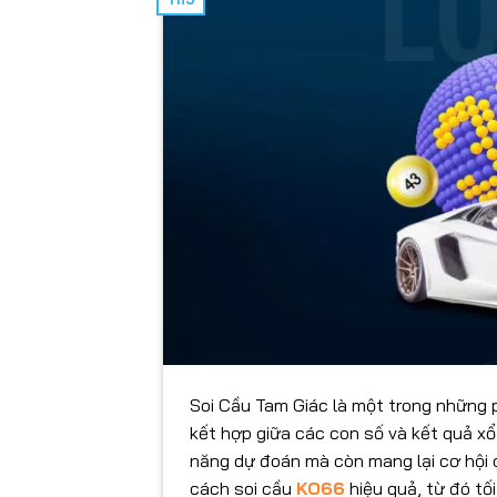
Soi Cầu Tam Giác là một trong những 
kết hợp giữa các con số và kết quả x
năng dự đoán mà còn mang lại cơ hội 
cách soi cầu
KO66
hiệu quả, từ đó tố