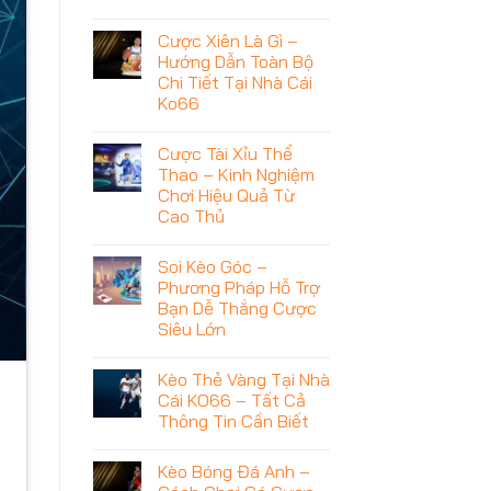
Cược Xiên Là Gì –
Hướng Dẫn Toàn Bộ
Chi Tiết Tại Nhà Cái
Ko66
Cược Tài Xỉu Thể
Thao – Kinh Nghiệm
Chơi Hiệu Quả Từ
Cao Thủ
Soi Kèo Góc –
Phương Pháp Hỗ Trợ
Bạn Dễ Thắng Cược
Siêu Lớn
Kèo Thẻ Vàng Tại Nhà
Cái KO66 – Tất Cả
Thông Tin Cần Biết
Kèo Bóng Đá Anh –