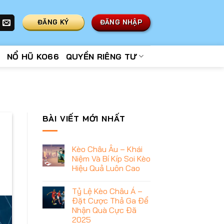
ĐĂNG KÝ
ĐĂNG NHẬP
NỔ HŨ KO66
QUYỀN RIÊNG TƯ
BÀI VIẾT MỚI NHẤT
Kèo Châu Âu – Khái
Niệm Và Bí Kíp Soi Kèo
Hiệu Quả Luôn Cao
Tỷ Lệ Kèo Châu Á –
Đặt Cược Thả Ga Để
Nhận Quà Cực Đã
2025