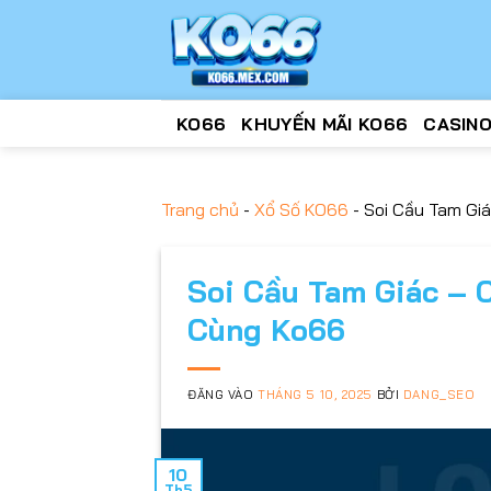
Bỏ
qua
nội
dung
KO66
KHUYẾN MÃI KO66
CASIN
Trang chủ
-
Xổ Số KO66
-
Soi Cầu Tam Gi
Soi Cầu Tam Giác –
Cùng Ko66
ĐĂNG VÀO
THÁNG 5 10, 2025
BỞI
DANG_SEO
10
Th5