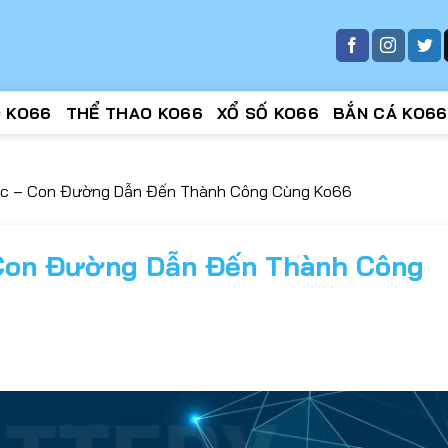
O KO66
THỂ THAO KO66
XỔ SỐ KO66
BẮN CÁ KO66
ác – Con Đường Dẫn Đến Thành Công Cùng Ko66
 Con Đường Dẫn Đến Thành Công