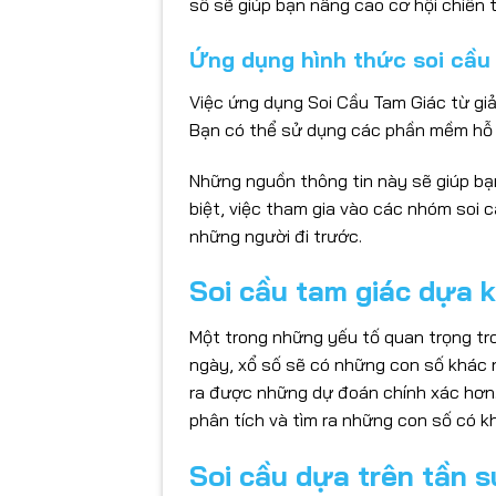
số sẽ giúp bạn nâng cao cơ hội chiến t
Ứng dụng hình thức soi cầu
Việc ứng dụng Soi Cầu Tam Giác từ giả
Bạn có thể sử dụng các phần mềm hỗ t
Những nguồn thông tin này sẽ giúp bạn
biệt, việc tham gia vào các nhóm soi 
những người đi trước.
Soi cầu tam giác dựa 
Một trong những yếu tố quan trọng tro
ngày, xổ số sẽ có những con số khác 
ra được những dự đoán chính xác hơn.
phân tích và tìm ra những con số có k
Soi cầu dựa trên tần s