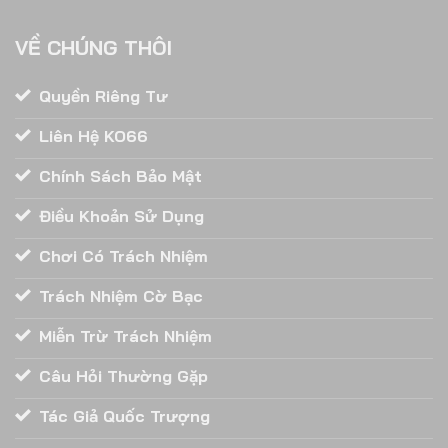
VỀ CHÚNG THÔI
Quyền Riêng Tư
Liên Hệ KO66
Chính Sách Bảo Mật
Điều Khoản Sử Dụng
Chơi Có Trách Nhiệm
Trách Nhiệm Cờ Bạc
Miễn Trừ Trách Nhiệm
Câu Hỏi Thường Gặp
Tác Giả Quốc Trượng