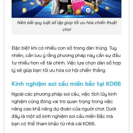
Nắm bắt quy luật số lặp giúp tối ưu hóa chiến thuật
chơi
Đặc biệt khi có nhiều con số trong dàn trúng. Tuy
nhiên, cần lưu ý rằng phương pháp này cần sự đầu
tư nhiều hơn về tài chính. Việc lựa chọn dàn số hợp
lý sẽ giúp bạn tối ưu hóa cơ hội chiến thắng.
Kinh nghiệm soi cầu miền bắc tại KO66
Ngoài các phương pháp soi cầu, việc tích lũy kinh
nghiệm cũng đóng vai trò quan trọng trong việc
nâng cao khả năng dự đoán của người chơi. Dưới
đây là một số kinh nghiệm soi cầu miền Bắc mà
bạn có thể tham khảo từ nhà cái KO66.