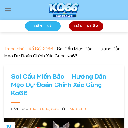
Bỏ
qua
nội
dung
ĐĂNG KÝ
ĐĂNG NHẬP
Trang chủ
-
Xổ Số KO66
-
Soi Cầu Miền Bắc – Hướng Dẫn
Mẹo Dự Đoán Chính Xác Cùng Ko66
Soi Cầu Miền Bắc – Hướng Dẫn
Mẹo Dự Đoán Chính Xác Cùng
Ko66
ĐĂNG VÀO
THÁNG 5 10, 2025
BỞI
DANG_SEO
10