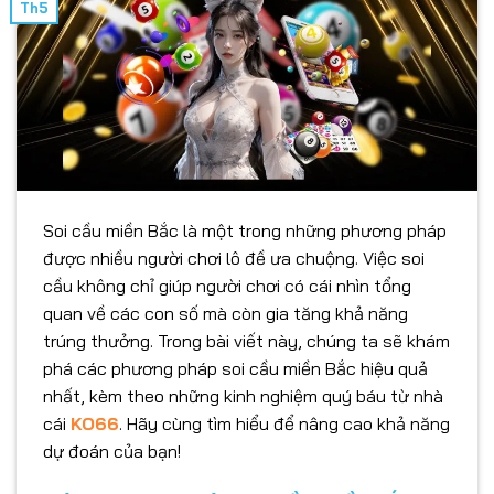
Th5
Soi cầu miền Bắc là một trong những phương pháp
được nhiều người chơi lô đề ưa chuộng. Việc soi
cầu không chỉ giúp người chơi có cái nhìn tổng
quan về các con số mà còn gia tăng khả năng
trúng thưởng. Trong bài viết này, chúng ta sẽ khám
phá các phương pháp soi cầu miền Bắc hiệu quả
nhất, kèm theo những kinh nghiệm quý báu từ nhà
cái
KO66
. Hãy cùng tìm hiểu để nâng cao khả năng
dự đoán của bạn!