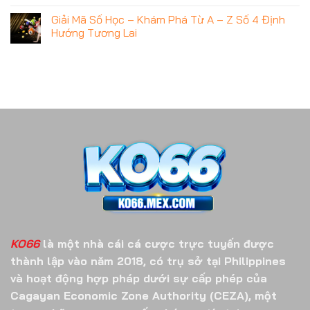
Giải Mã Số Học – Khám Phá Từ A – Z Số 4 Định
Hướng Tương Lai
KO66
là một nhà cái cá cược trực tuyến được
thành lập vào năm 2018, có trụ sở tại Philippines
và hoạt động hợp pháp dưới sự cấp phép của
Cagayan Economic Zone Authority (CEZA), một