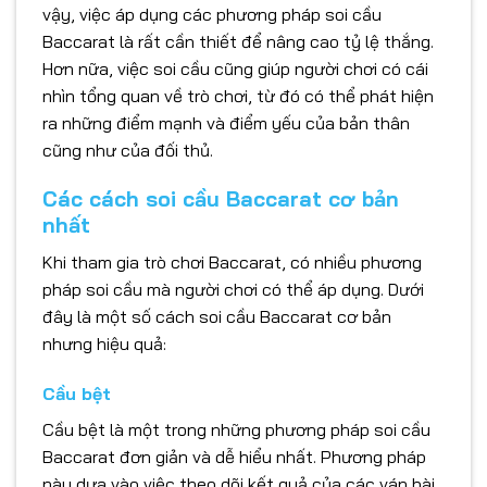
vậy, việc áp dụng các phương pháp soi cầu
Baccarat là rất cần thiết để nâng cao tỷ lệ thắng.
Hơn nữa, việc soi cầu cũng giúp người chơi có cái
nhìn tổng quan về trò chơi, từ đó có thể phát hiện
ra những điểm mạnh và điểm yếu của bản thân
cũng như của đối thủ.
Các cách soi cầu Baccarat cơ bản
nhất
Khi tham gia trò chơi Baccarat, có nhiều phương
pháp soi cầu mà người chơi có thể áp dụng. Dưới
đây là một số cách soi cầu Baccarat cơ bản
nhưng hiệu quả:
Cầu bệt
Cầu bệt là một trong những phương pháp soi cầu
Baccarat đơn giản và dễ hiểu nhất. Phương pháp
này dựa vào việc theo dõi kết quả của các ván bài