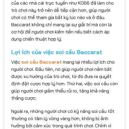
của các nhà cái trực tuyến như KO66 đã làm cho
trò chơi này trở nên dễ tiếp cận hơn, giúp người
chơi có thể tham gia bất kỳ lúc nào và ở đâu.
Baccarat không chỉ mang lại sự giải trí mà còn là
cơ hội để người chơi kiếm tiền nếu biết cách áp
dụng chiến thuật hợp lý.
Lợi ích của việc soi cầu Baccarat
Việc
soi cầu Baccarat
mang lại nhiều lợi ích cho
người chơi. Đầu tiên, nó giúp người chơi nắm bắt
được xu hướng của trò chơi, từ đó đưa ra quyết
định đặt cược hợp lý hơn. Thứ hai, việc soi cầu còn
giúp người chơi giảm thiểu rủi ro, tăng khả năng
thắng cược.
Ngoài ra, những người chơi có kỹ năng soi cầu tốt
thường có tâm lý vững vàng hơn, không bị ảnh
hưởng bởi cảm xúc trong quá trình chơi. Chính vì