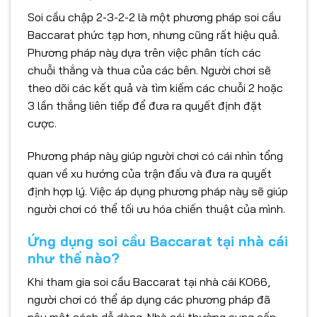
Soi cầu chập 2-3-2-2 là một phương pháp soi cầu
Baccarat phức tạp hơn, nhưng cũng rất hiệu quả.
Phương pháp này dựa trên việc phân tích các
chuỗi thắng và thua của các bên. Người chơi sẽ
theo dõi các kết quả và tìm kiếm các chuỗi 2 hoặc
3 lần thắng liên tiếp để đưa ra quyết định đặt
cược.
Phương pháp này giúp người chơi có cái nhìn tổng
quan về xu hướng của trận đấu và đưa ra quyết
định hợp lý. Việc áp dụng phương pháp này sẽ giúp
người chơi có thể tối ưu hóa chiến thuật của mình.
Ứng dụng soi cầu Baccarat tại nhà cái
như thế nào?
Khi tham gia soi cầu Baccarat tại nhà cái KO66,
người chơi có thể áp dụng các phương pháp đã