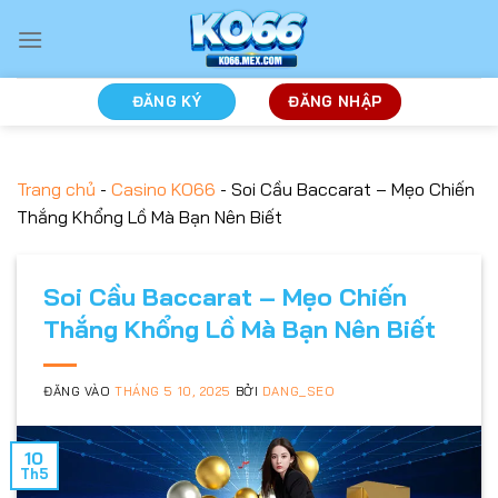
Bỏ
qua
nội
dung
ĐĂNG KÝ
ĐĂNG NHẬP
Trang chủ
-
Casino KO66
-
Soi Cầu Baccarat – Mẹo Chiến
Thắng Khổng Lồ Mà Bạn Nên Biết
Soi Cầu Baccarat – Mẹo Chiến
Thắng Khổng Lồ Mà Bạn Nên Biết
ĐĂNG VÀO
THÁNG 5 10, 2025
BỞI
DANG_SEO
10
Th5