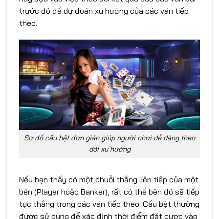
trước đó để dự đoán xu hướng của các ván tiếp
theo.
Sơ đồ cầu bệt đơn giản giúp người chơi dễ dàng theo
dõi xu hướng
Nếu bạn thấy có một chuỗi thắng liên tiếp của một
bên (Player hoặc Banker), rất có thể bên đó sẽ tiếp
tục thắng trong các ván tiếp theo. Cầu bệt thường
được sử dụng để xác định thời điểm đặt cược vào