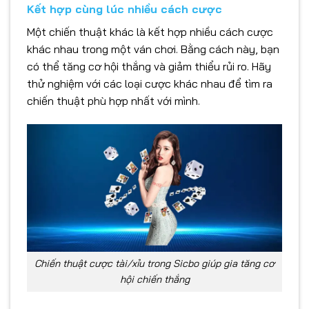
Kết hợp cùng lúc nhiều cách cược
Một chiến thuật khác là kết hợp nhiều cách cược
khác nhau trong một ván chơi. Bằng cách này, bạn
có thể tăng cơ hội thắng và giảm thiểu rủi ro. Hãy
thử nghiệm với các loại cược khác nhau để tìm ra
chiến thuật phù hợp nhất với mình.
Chiến thuật cược tài/xỉu trong Sicbo giúp gia tăng cơ
hội chiến thắng