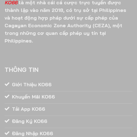
KO66
là một nhà cái cá cược trực tuyến được
thành lập vào năm 2018, có trụ sở tại Philippines
và hoạt động hợp pháp dưới sự cấp phép của
Cagayan Economic Zone Authority (CEZA), một
trong những cơ quan cấp phép uy tín tại
Philippines
.
THÔNG TIN
Giới Thiệu KO66
Khuyến Mãi KO66
Tải App KO66
Đăng Ký KO66
Đăng Nhập KO66