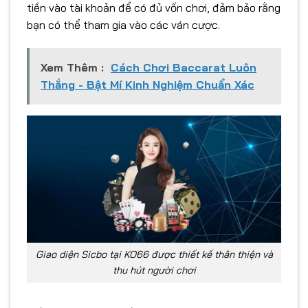
tiền vào tài khoản để có đủ vốn chơi, đảm bảo rằng
bạn có thể tham gia vào các ván cược.
Xem Thêm :
Cách Chơi Baccarat Luôn
Thắng - Bật Mí Kinh Nghiệm Chuẩn Xác
Giao diện Sicbo tại KO66 được thiết kế thân thiện và
thu hút người chơi