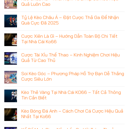
Quả Luôn Cao
Tỷ Lệ Kèo Châu Á – Đặt Cược Thả Ga Để Nhận
Quà Cực Đã 2025
Cược Xiên Là Gì – Hướng Dẫn Toàn Bộ Chi Tiết
Tại Nhà Cái Ko66
Cược Tài Xỉu Thể Thao – Kinh Nghiệm Chơi Hiệu
Quả Từ Cao Thủ
Soi Kèo Góc – Phương Pháp Hỗ Trợ Bạn Dễ Thắng
Cược Siêu Lớn
Kèo Thẻ Vàng Tại Nhà Cái KO66 – Tất Cả Thông
Tin Cần Biết
Kèo Bóng Đá Anh – Cách Chơi Cá Cược Hiệu Quả
Nhất Tại Ko66