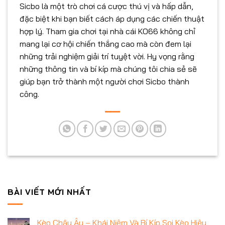
Sicbo là một trò chơi cá cược thú vị và hấp dẫn,
đặc biệt khi bạn biết cách áp dụng các chiến thuật
hợp lý. Tham gia chơi tại nhà cái KO66 không chỉ
mang lại cơ hội chiến thắng cao mà còn đem lại
những trải nghiệm giải trí tuyệt vời. Hy vọng rằng
những thông tin và bí kíp mà chúng tôi chia sẻ sẽ
giúp bạn trở thành một người chơi Sicbo thành
công.
BÀI VIẾT MỚI NHẤT
Kèo Châu Âu – Khái Niệm Và Bí Kíp Soi Kèo Hiệu