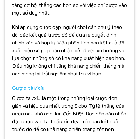
tăng cơ hội thắng cao hơn so với việc chỉ cược vào
một số duy nhất.
Khi áp dụng cược cặp, người chơi cần chú ý theo
dõi các kết quả trước đó để đưa ra quyết định
chính xác và hợp lý. Việc phân tích các kết quả đã
xuất hiện sẽ giúp bạn nhận biết được xu hướng và
lựa chọn những số có khả năng xuất hiện cao hơn.
Điều này không chỉ tăng khả năng chiến thắng mà
còn mang lại trải nghiệm chơi thú vị hơn.
Cược tài/xỉu
Cược tài/xỉu là một trong những loại cược đơn
giản và hiệu quả nhất trong Sicbo. Tỷ lệ thắng của
cược này khá cao, lên đến 50%. Bạn nên cân nhắc
đặt cược vào tài hoặc xỉu dựa trên các kết quả
trước đó để có khả năng chiến thắng tốt hơn.