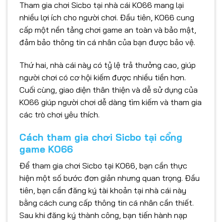
Tham gia chơi Sicbo tại nhà cái KO66 mang lại
nhiều lợi ích cho người chơi. Đầu tiên, KO66 cung
cấp một nền tảng chơi game an toàn và bảo mật,
đảm bảo thông tin cá nhân của bạn được bảo vệ.
Thứ hai, nhà cái này có tỷ lệ trả thưởng cao, giúp
người chơi có cơ hội kiếm được nhiều tiền hơn.
Cuối cùng, giao diện thân thiện và dễ sử dụng của
KO66 giúp người chơi dễ dàng tìm kiếm và tham gia
các trò chơi yêu thích.
Cách tham gia chơi Sicbo tại cổng
game KO66
Để tham gia chơi Sicbo tại KO66, bạn cần thực
hiện một số bước đơn giản nhưng quan trọng. Đầu
tiên, bạn cần đăng ký tài khoản tại nhà cái này
bằng cách cung cấp thông tin cá nhân cần thiết.
Sau khi đăng ký thành công, bạn tiến hành nạp